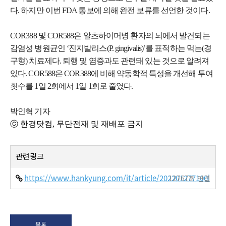
다. 하지만 이번 FDA 통보에 의해 완전 보류를 선언한 것이다.
COR388 및 COR588은 알츠하이머병 환자의 뇌에서 발견되는
감염성 병원균인 ‘진지발리스(P. gingivalis)’를 표적하는 먹는(경
구형) 치료제다. 퇴행 및 염증과도 관련돼 있는 것으로 알려져
있다. COR588은 COR388에 비해 약동학적 특성을 개선해 투여
횟수를 1일 2회에서 1일 1회로 줄였다.
박인혁 기자
ⓒ 한경닷컴, 무단전재 및 재배포 금지
관련링크
https://www.hankyung.com/it/article/202201277100i
12767회 연결
목록