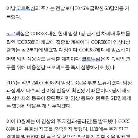
이날
코르텍심
의 주가는 전날보다 30.46% 급락한 6.3달러를 기
록했다.
코르텍심
은 COR388 대신 현재 임상 1상 단계인 차세대 후보물
질인 ‘COR588’의 개발에 집중할 계획이다. COR588의 임상 1상
결과는 올 2분기에 발표할 예정이다. COR388에 대해 알츠하이
머병 외의 적응증도 탐색할 계획이다.
코르텍심
은 지속적인 연
구를 위해 비용절감 프로젝트를 즉시 실행하기로 했다.
FDA는 작년 2월 COR388의 임상 2·3상을 부분 보류시켰다. 임상
과정에서 다수의 간 이상 반응이 확인됐기 때문이다. 당시 새로
운 참가자의 등록이 중단됐지만 임상 등록이 완료된 643명에게
는 할당된 약물은 계속 투여됐다.
이어 10월에는 이 임상의 주요 결과(톱라인)를 발표했다. COR3
88은 1차 유효성 지표를 충족하지 못했다. 11월에는 추가 연구
결과를 발표하며 더 낮은 용량으로 연구를 계속할 것을 발표했