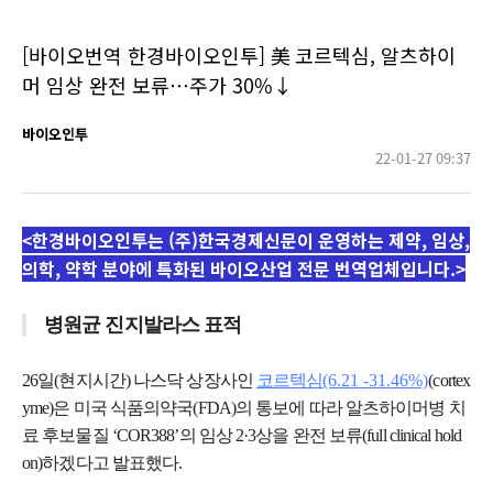
[바이오번역 한경바이오인투] 美 코르텍심, 알츠하이
머 임상 완전 보류…주가 30%↓
바이오인투
22-01-27 09:37
<한경바이오인투는 (주)한국경제신문이 운영하는 제약, 임상,
의학, 약학 분야에 특화된 바이오산업 전문 번역업체입니다.>
병원균 진지발라스 표적
26일(현지시간) 나스닥 상장사인
코르텍심
(6.21 -31.46%)
(cortex
yme)은 미국 식품의약국(FDA)의 통보에 따라 알츠하이머병 치
료 후보물질 ‘COR388’의 임상 2·3상을 완전 보류(full clinical hold
on)하겠다고 발표했다.