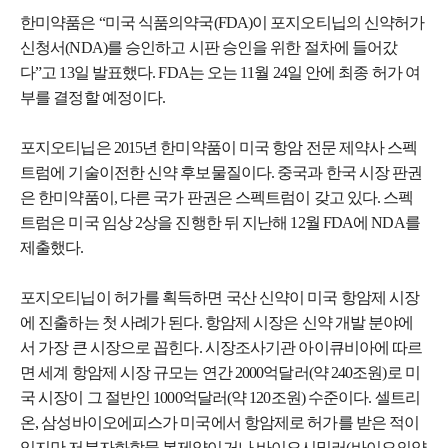
한미약품은 “미국 식품의약국(FDA)이 포지오티닙의 신약허가
신청서(NDA)를 승인하고 시판 승인을 위한 절차에 들어갔
다”고 13일 발표했다. FDA는 오는 11월 24일 안에 최종 허가 여
부를 결정할 예정이다.
포지오티닙은 2015년 한미약품이 미국 항암 전문 제약사 스펙
트럼에 기술이전한 신약 후보물질이다. 중국과 한국 시장 판권
은 한미약품이, 다른 국가 판권은 스펙트럼이 갖고 있다. 스펙
트럼은 미국 임상 2상을 진행한 뒤 지난해 12월 FDA에 NDA를
제출했다.
포지오티닙이 허가를 획득하면 국산 신약이 미국 항암제 시장
에 진출하는 첫 사례가 된다. 항암제 시장은 신약 개발 분야에
서 가장 큰 시장으로 꼽힌다. 시장조사기관 아이큐비아에 따르
면 세계 항암제 시장 규모는 연간 2000억달러(약 240조원)로 미
국 시장이 그 절반인 1000억달러(약 120조원) 수준이다. 셀트리
온, 삼성바이오에피스가 미국에서 항암제로 허가를 받은 적이
있지만 저분자화합물 복제약이거나 바이오시밀러(바이오의약