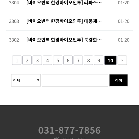
3304
[바이오번역 한경바이오인투] 라파스
01-20
"소액주주연대와 경영권 분쟁 종료 합
의"
3303
[바이오번역 한경바이오인투] 대웅제약,
01-20
이지에프 크림제 국내 임상 2상 승인
3302
[바이오번역 한경바이오인투] 북경한미,
01-20
올해 매출 3200억원 도전…'이안핑' 폭
발 성장 기대
1
2
3
4
5
6
7
8
9
10
검색
031-877-7856