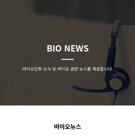
BIO NEWS
바이오인투 소식 및 바이오 관련 뉴스를 제공합니다.
바이오뉴스