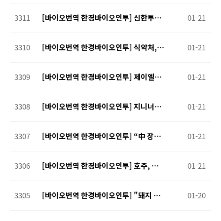
대”
3311
[바이오번역 한경바이오인투] 신한투자
01-21
“메드팩토, 임상변경 부결은 백토서팁 문
제 아냐”
3310
[바이오번역 한경바이오인투] 식약처, 렘
01-21
데시비르 코로나19 경증·중등증에도 사
용 허가
3309
[바이오번역 한경바이오인투] 제이엘케
01-21
이, 대한결핵협회에 인공지능 판독 보조
솔루션 기증
3308
[바이오번역 한경바이오인투] 지니너스,
01-21
싱글셀 분석기술 '네이처' 게재
3307
[바이오번역 한경바이오인투] “中 장주
01-21
편자황제약, 온라인 유통망 확장으로 수
익성 개선”
3306
[바이오번역 한경바이오인투] 호주, 노바
01-21
백스 코로나19 백신 18세 이상 임시 승인
3305
[바이오번역 한경바이오인투] "돼지 장
01-20
기, 연내 사람에 이식한다"…'국내 1호
기업'은?