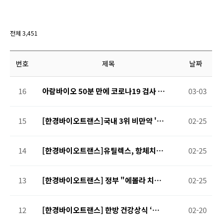
전체 3,451
번호
제목
날짜
16
아람바이오 50분 만에 코로나19 검사 가
03-03
능한 초고속 키트 개발
15
[한경바이오트랜스]국내 3위 비만약 '벨
02-25
빅' 퇴출…1300억 국내시장 쪼그라드나
14
[한경바이오트랜스]유틸렉스, 항체치료
02-25
제 'EU101' 원숭이 독성시험서 안전성
확인
13
[한경바이오트랜스] 정부 "에볼라 치료
02-25
제, 코로나에 활용 검토"
12
[한경바이오트랜스] 한방 건강상식 ‘인생
02-20
의 하프타임’ 50대, 무릎관절염 잡아야