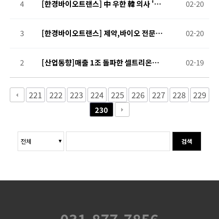
4
[한경바이오트랜스] 中 우한 韓 의사 'S
02-20
OS'에 의약품 보낸 의협·제약사들
3
[한경바이오트랜스] 제약,바이오 전문 번
02-20
역 '한경바이오트랜스' 시작
2
[산업동향]매출 1조 돌파한 셀트리온…
02-19
창사 이래 최대 실적
221
222
223
224
225
226
227
228
229
230
검색