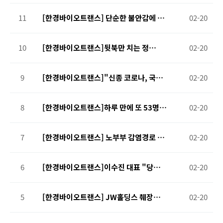
미래를 설계할 수 있다
11
[한경바이오트랜스] 단순한 불안감에 선
02-20
별진료소로 몰리는 사람들 "병원 대신 보
건소 가세요"
10
[한경바이오트랜스]뒷북만 치는 정
02-20
부…"감염경로 모르는 환자 발생, 나흘
지나서야 공식 인정"
9
[한경바이오트랜스]"신종 코로나, 국민
02-20
40% 감염되고 2만명 사망할 수도"
8
[한경바이오트랜스]하루 만에 또 53명
02-20
확진, 국내 첫 코로나 사망자
7
[한경바이오트랜스] 노부부 감염경로 '미
02-20
궁'…코로나19 대응 '지역감염 차단'으
로 전환
6
[한경바이오트랜스]이수진 대표 "당뇨
02-20
합병증·표적항암제 연내 기술수출"
5
[한경바이오트랜스] JW홀딩스 췌장암
02-20
조기진단 기술…日·中·유럽 이어 美 특
허도 획득